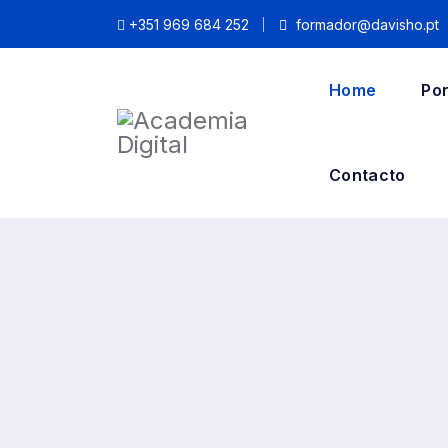
+351 969 684 252
formador@davisho.pt
Home
Po
Contacto